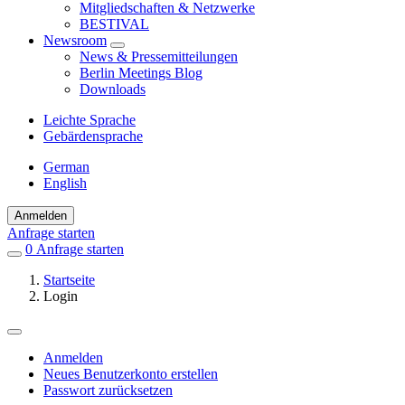
Mitgliedschaften & Netzwerke
BESTIVAL
Newsroom
News & Pressemitteilungen
Berlin Meetings Blog
Downloads
Leichte Sprache
Gebärdensprache
German
English
Anmelden
Anfrage starten
0
Einträge
Anfrage starten
in
Startseite
Favoriten
Login
Anmelden
Neues Benutzerkonto erstellen
Primäre
Passwort zurücksetzen
Reiter