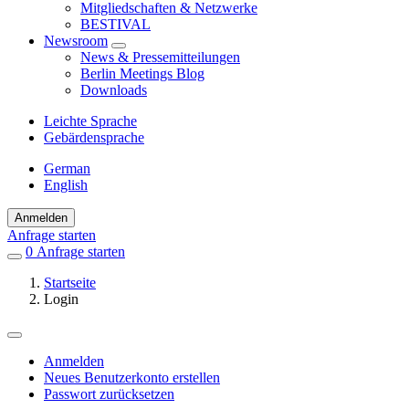
Mitgliedschaften & Netzwerke
BESTIVAL
Newsroom
News & Pressemitteilungen
Berlin Meetings Blog
Downloads
Leichte Sprache
Gebärdensprache
German
English
Anmelden
Anfrage starten
0
Einträge
Anfrage starten
in
Startseite
Favoriten
Login
Anmelden
Neues Benutzerkonto erstellen
Primäre
Passwort zurücksetzen
Reiter