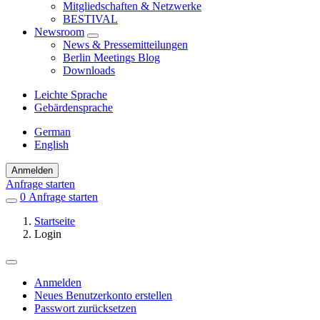
Mitgliedschaften & Netzwerke
BESTIVAL
Newsroom
News & Pressemitteilungen
Berlin Meetings Blog
Downloads
Leichte Sprache
Gebärdensprache
German
English
Anmelden
Anfrage starten
0
Einträge
Anfrage starten
in
Startseite
Favoriten
Login
Anmelden
Neues Benutzerkonto erstellen
Primäre
Passwort zurücksetzen
Reiter