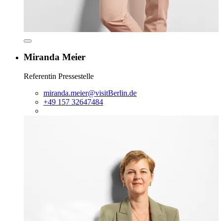
Mehr
Informationen
Miranda Meier
in
einem
Dialog
Referentin Pressestelle
anzeigen
miranda.meier@visitBerlin.de
+49 157 32647484