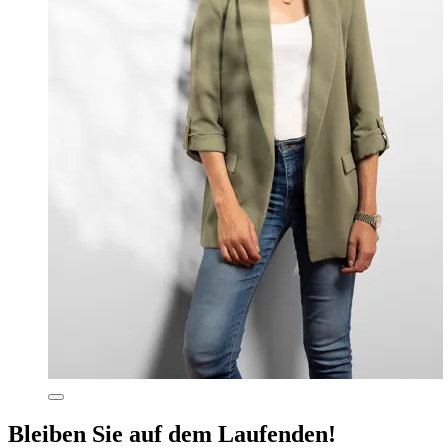
Mehr
Informationen
Bleiben Sie auf dem Laufenden!
in