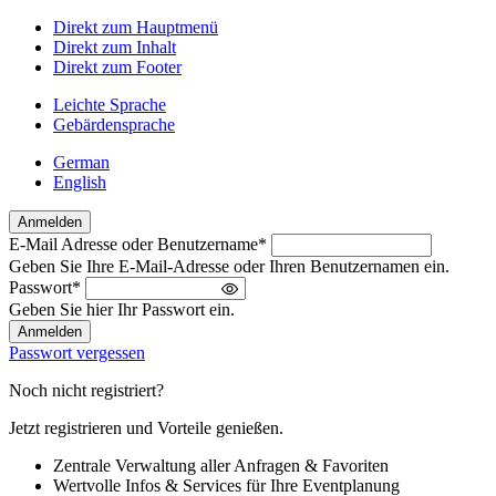
Direkt zum Hauptmenü
Direkt zum Inhalt
Direkt zum Footer
Leichte Sprache
Gebärdensprache
German
English
Anmelden
E-Mail Adresse oder Benutzername
*
Willkommen
Geben Sie Ihre E-Mail-Adresse oder Ihren Benutzernamen ein.
zurück!
Passwort
*
Bitte
Geben Sie hier Ihr Passwort ein.
melden
Sie
Passwort vergessen
sich
an
Noch nicht registriert?
Jetzt registrieren und Vorteile genießen.
Zentrale Verwaltung aller Anfragen & Favoriten
Wertvolle Infos & Services für Ihre Eventplanung