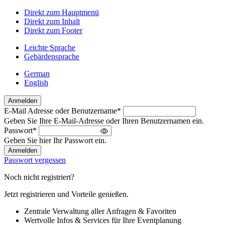
Direkt zum Hauptmenü
Direkt zum Inhalt
Direkt zum Footer
Leichte Sprache
Gebärdensprache
German
English
Anmelden
E-Mail Adresse oder Benutzername
*
Willkommen
Geben Sie Ihre E-Mail-Adresse oder Ihren Benutzernamen ein.
zurück!
Passwort
*
Bitte
Geben Sie hier Ihr Passwort ein.
melden
Sie
Passwort vergessen
sich
an
Noch nicht registriert?
Jetzt registrieren und Vorteile genießen.
Zentrale Verwaltung aller Anfragen & Favoriten
Wertvolle Infos & Services für Ihre Eventplanung