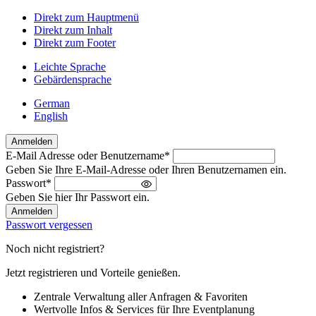
Direkt zum Hauptmenü
Direkt zum Inhalt
Direkt zum Footer
Leichte Sprache
Gebärdensprache
German
English
Anmelden
E-Mail Adresse oder Benutzername
*
Willkommen
Geben Sie Ihre E-Mail-Adresse oder Ihren Benutzernamen ein.
zurück!
Passwort
*
Bitte
Geben Sie hier Ihr Passwort ein.
melden
Sie
Passwort vergessen
sich
an
Noch nicht registriert?
Jetzt registrieren und Vorteile genießen.
Zentrale Verwaltung aller Anfragen & Favoriten
Wertvolle Infos & Services für Ihre Eventplanung