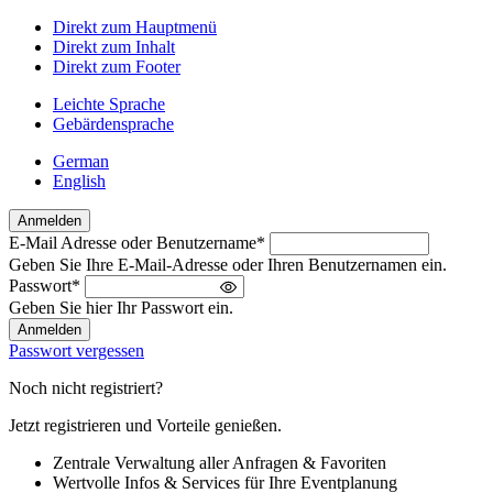
Direkt zum Hauptmenü
Direkt zum Inhalt
Direkt zum Footer
Leichte Sprache
Gebärdensprache
German
English
Anmelden
E-Mail Adresse oder Benutzername
*
Willkommen
Geben Sie Ihre E-Mail-Adresse oder Ihren Benutzernamen ein.
zurück!
Passwort
*
Bitte
Geben Sie hier Ihr Passwort ein.
melden
Sie
Passwort vergessen
sich
an
Noch nicht registriert?
Jetzt registrieren und Vorteile genießen.
Zentrale Verwaltung aller Anfragen & Favoriten
Wertvolle Infos & Services für Ihre Eventplanung