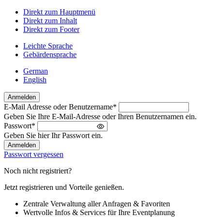
Direkt zum Hauptmenü
Direkt zum Inhalt
Direkt zum Footer
Leichte Sprache
Gebärdensprache
German
English
Anmelden
E-Mail Adresse oder Benutzername
*
Willkommen
Geben Sie Ihre E-Mail-Adresse oder Ihren Benutzernamen ein.
zurück!
Passwort
*
Bitte
Geben Sie hier Ihr Passwort ein.
melden
Sie
Passwort vergessen
sich
an
Noch nicht registriert?
Jetzt registrieren und Vorteile genießen.
Zentrale Verwaltung aller Anfragen & Favoriten
Wertvolle Infos & Services für Ihre Eventplanung