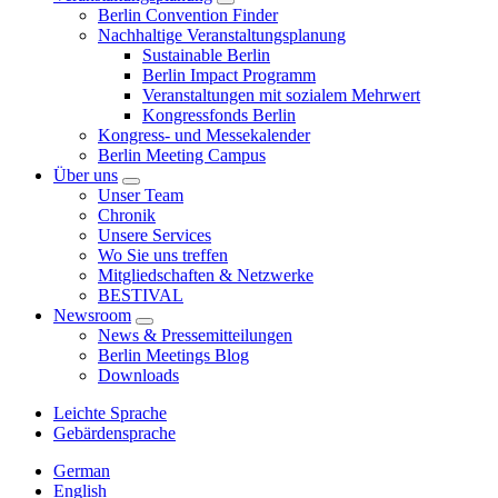
Berlin Convention Finder
Nachhaltige Veranstaltungsplanung
Sustainable Berlin
Berlin Impact Programm
Veranstaltungen mit sozialem Mehrwert
Kongressfonds Berlin
Kongress- und Messekalender
Berlin Meeting Campus
Über uns
Unser Team
Chronik
Unsere Services
Wo Sie uns treffen
Mitgliedschaften & Netzwerke
BESTIVAL
Newsroom
News & Pressemitteilungen
Berlin Meetings Blog
Downloads
Leichte Sprache
Gebärdensprache
German
English