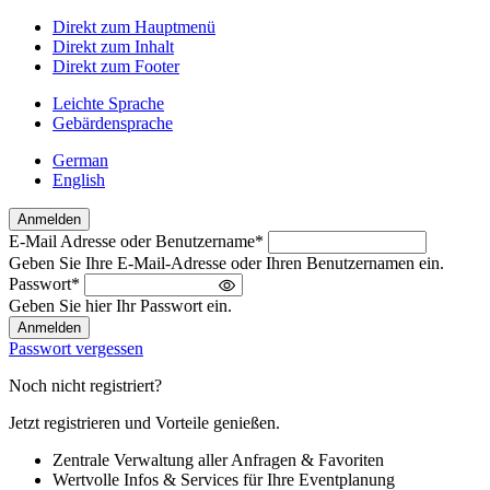
Direkt zum Hauptmenü
Direkt zum Inhalt
Direkt zum Footer
Leichte Sprache
Gebärdensprache
German
English
Anmelden
E-Mail Adresse oder Benutzername
*
Willkommen
Geben Sie Ihre E-Mail-Adresse oder Ihren Benutzernamen ein.
zurück!
Passwort
*
Bitte
Geben Sie hier Ihr Passwort ein.
melden
Sie
Passwort vergessen
sich
an
Noch nicht registriert?
Jetzt registrieren und Vorteile genießen.
Zentrale Verwaltung aller Anfragen & Favoriten
Wertvolle Infos & Services für Ihre Eventplanung