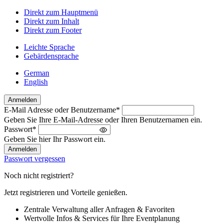
Direkt zum Hauptmenü
Direkt zum Inhalt
Direkt zum Footer
Leichte Sprache
Gebärdensprache
German
English
Anmelden
E-Mail Adresse oder Benutzername
*
Willkommen
Geben Sie Ihre E-Mail-Adresse oder Ihren Benutzernamen ein.
zurück!
Passwort
*
Bitte
Geben Sie hier Ihr Passwort ein.
melden
Sie
Passwort vergessen
sich
an
Noch nicht registriert?
Jetzt registrieren und Vorteile genießen.
Zentrale Verwaltung aller Anfragen & Favoriten
Wertvolle Infos & Services für Ihre Eventplanung